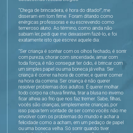
“Chega de brincadeira, é hora do ditado!”, me
disseram em tom firme. Foram ditando como
enérgicas professoras e eu escrevendo como
temeroso aluno. Ao término, como ainda não
sabiam ler, pedi que me deixassem fazê-lo, e foi
exatamente isto que escrevi aquele dia:
“Ser criança é sonhar com os olhos fechado, é sorrir
com pureza, chorar com sinceridade, amar com
toda força, é não conseguir ter ódio, é brincar com
um simples papel ou uma boneca já velha. Ser
criança é correr na hora de comer, e querer comer
na hora da correria. Ser criança é não querer
resolver problemas dos adultos. É querer molhar
todo corpo na chuva fininha, tirar a blusa no inverno
ficar alheia ao frio que nos faz tremer. Sabe, filhas,
vocês são crianças, simplesmente crianças, por
isso papai tem vontade de ser como vocês: não me
envolver com os problemas do mundo e achar a
felicidade como a acham, em um pedaço de papel
ou uma boneca velha. Só sorrir quando tiver