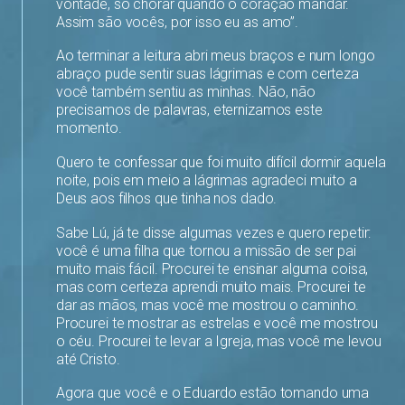
vontade, só chorar quando o coração mandar.
Assim são vocês, por isso eu as amo”.
Ao terminar a leitura abri meus braços e num longo
abraço pude sentir suas lágrimas e com certeza
você também sentiu as minhas. Não, não
precisamos de palavras, eternizamos este
momento.
Quero te confessar que foi muito difícil dormir aquela
noite, pois em meio a lágrimas agradeci muito a
Deus aos filhos que tinha nos dado.
Sabe Lú, já te disse algumas vezes e quero repetir:
você é uma filha que tornou a missão de ser pai
muito mais fácil. Procurei te ensinar alguma coisa,
mas com certeza aprendi muito mais. Procurei te
dar as mãos, mas você me mostrou o caminho.
Procurei te mostrar as estrelas e você me mostrou
o céu. Procurei te levar a Igreja, mas você me levou
até Cristo.
Agora que você e o Eduardo estão tomando uma