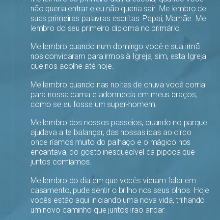
não queria entrar e eu não queria sair. Me lembro de
suas primeiras palavras escritas: Papai, Mamãe. Me
lembro do seu primeiro diploma no primário.
Me lembro quando num domingo você e sua irmã
nos convidaram para irmos à Igreja, sim, esta Igreja
que nos acolhe até hoje.
Me lembro quando nas noites de chuva você corria
para nossa cama e adormecia em meus braços,
como se eu fosse um super-homem.
Me lembro dos nossos passeios, quando no parque
ajudava a te balançar, das nossas idas ao circo
onde ríamos muito do palhaço e o mágico nos
encantava, do gosto inesquecível da pipoca que
juntos comíamos.
Me lembro do dia em que vocês vieram falar em
casamento, pude sentir o brilho nos seus olhos. Hoje
vocês estão aqui iniciando uma nova vida, trilhando
um novo caminho que juntos irão andar.