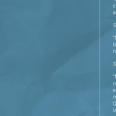
c
a
S
“
b
h
S
“
n
e
m
Q
l