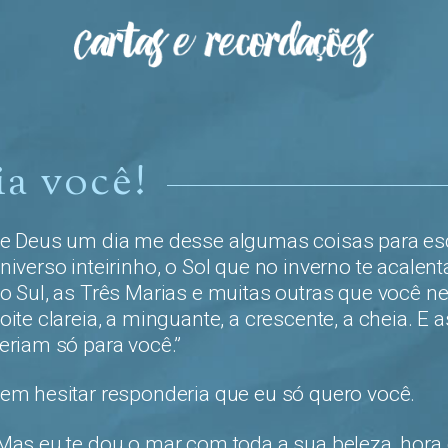
ia você!
e Deus um dia me desse algumas coisas para esco
niverso inteirinho, o Sol que no inverno te acalenta
o Sul, as Três Marias e muitas outras que você n
oite clareia, a minguante, a crescente, a cheia. E
eriam só para você.”
em hesitar responderia que eu só quero você.
Mas eu te dou o mar com toda a sua beleza, hora