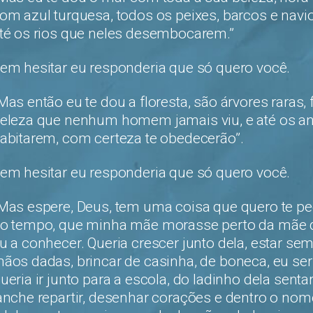
om azul turquesa, todos os peixes, barcos e nav
té os rios que neles desembocarem.”
em hesitar eu responderia que só quero você.
Mas então eu te dou a floresta, são árvores raras, 
eleza que nenhum homem jamais viu, e até os an
abitarem, com certeza te obedecerão”.
em hesitar eu responderia que só quero você.
Mas espere, Deus, tem uma coisa que quero te pedi
o tempo, que minha mãe morasse perto da mãe de
u a conhecer. Queria crescer junto dela, estar se
ãos dadas, brincar de casinha, de boneca, eu ser
ueria ir junto para a escola, do ladinho dela sentar
anche repartir, desenhar corações e dentro o nom