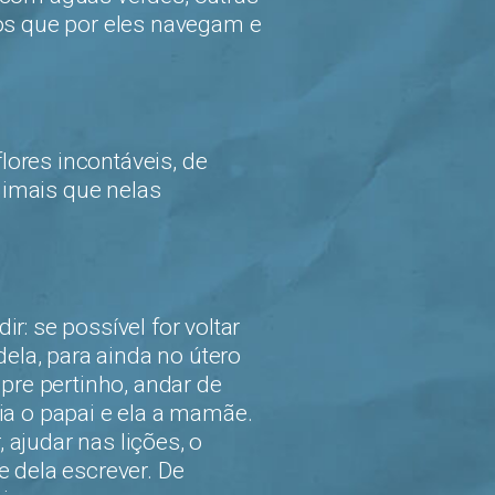
ios que por eles navegam e
flores incontáveis, de
imais que nelas
r: se possível for voltar
la, para ainda no útero
mpre pertinho, andar de
ia o papai e ela a mamãe.
, ajudar nas lições, o
e dela escrever. De