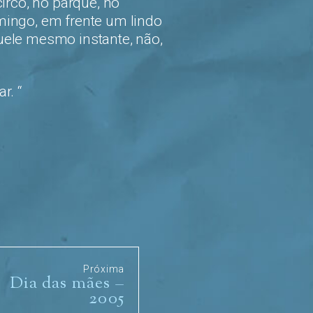
irco, no parque, no
mingo, em frente um lindo
aquele mesmo instante, não,
r. “
Próxima
Dia das mães –
2005