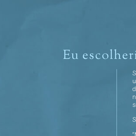
Eu escolher
S
u
d
n
s
S
“