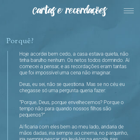
Porquê?
Hoje acordei bem cedo, a casa estava quieta, não
tinha barulho nenhum. Os netos todos dormindo. Aí
comecei a pensar, e as recordações eram tantas
que foi impossível uma cena não imaginar.
Deus, eu sei, não se questiona. Mas se no céu eu
chegasse só uma pergunta queria fazer:
“Porque, Deus, porque envelhecemos? Porque o
tempo não para quando nossos filhos são
pequenos?”
Aí ficaria com eles bem ao meu lado, andaria de
mãos dadas, iria sempre ao cinema, no parquinho,
iria sempre pescar, iria levá-los na escola, nas