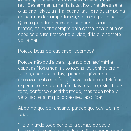
reuniões em nenhuma iria faltar. No time deles seria
o goleiro, talvez um frangueiro, artilheiro ou um perna
de pau, não tem importância, só queria participar.
Queria que adormecessem sempre nos meus
braços, os levaria sempre para cama, acariciaria os
cabelos e sussurrando no ouvido, diria que sempre
vou amar.
Porque Deus, porque envelhecemos?
Porque não podia parar quando conheci minha
esposa? Nós ainda muito jovens, os sonhos eram
tantos, escrevia cartas, quando brigávamos,
chorava, sentia sua falta, ficava ao lado do telefone
esperando ele tocar. Enfrentava escuro, estrada de
terra, confesso que tinha medo, mas toda noite ia
vê-la, só para um pouco ao seu lado ficar.
Aí, como que por encanto parece que ouvi Ele me
falar:
“Fiz o mundo todo perfeito, algumas coisas o
homem fez questão de estragar. Sabe porque você