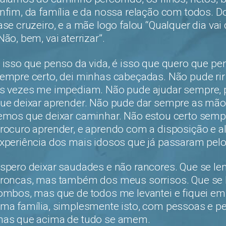
nfim, da família e da nossa relação com todos. D
ase cruzeiro, e a mãe logo falou “Qualquer dia vai c
Não, bem, vai aterrizar”.
 isso que penso da vida, é isso que quero que p
empre certo, dei minhas cabeçadas. Não pude rir
s vezes me impediam. Não pude ajudar sempre, 
ue deixar aprender. Não pude dar sempre as mão
emos que deixar caminhar. Não estou certo semp
rocuro aprender, e aprendo com a disposição e al
xperiência dos mais idosos que já passaram pe
spero deixar saudades e não rancores. Que se 
roncas, mas também dos meus sorrisos. Que s
ombos, mas que de todos me levantei e fiquei em p
ma família, simplesmente isto, com pessoas e p
as que acima de tudo se amem.