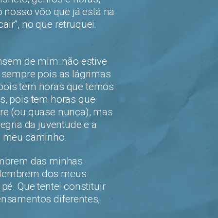
o nosso vôo que já está na
air”, no que retruquei:
ensem de mim: não estive
 sempre pois as lágrimas
pois tem horas que temos
s, pois tem horas que
re (ou quase nunca), mas
egria da juventude e a
lo meu caminho.
lembrem das minhas
e lembrem dos meus
é. Que tentei constituir
ensamentos diferentes,