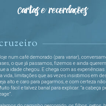
cruzeiro
oje num café demorado (para variar), conversamo
ases, o que já passamos, fizemos e ainda querem
ue a idade chegou. E chega com as experiências e
a vida, limitações que as vezes insistimos em desa
eja alto e caro para pagarmos, e com certeza nã
uito fácil e talvez banal para explicar: “a cabeça
eage”.
alamos do caminho percorrido, os filhos, netos, b