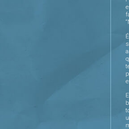
e
f
“
É
s
a
q
t
p
e
E
b
t
u
m