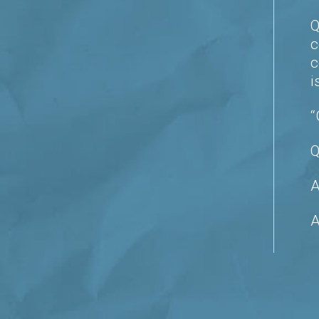
Q
c
c
i
“
Q
A
A