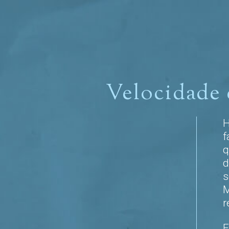
Velocidade 
H
f
q
d
s
M
r
F