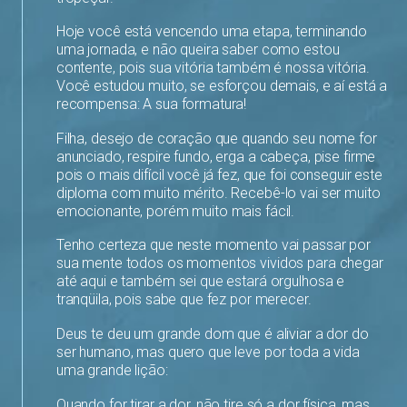
Hoje você está vencendo uma etapa, terminando
uma jornada, e não queira saber como estou
contente, pois sua vitória também é nossa vitória.
Você estudou muito, se esforçou demais, e aí está a
recompensa: A sua formatura!
Filha, desejo de coração que quando seu nome for
anunciado, respire fundo, erga a cabeça, pise firme
pois o mais difícil você já fez, que foi conseguir este
diploma com muito mérito. Recebê-lo vai ser muito
emocionante, porém muito mais fácil.
Tenho certeza que neste momento vai passar por
sua mente todos os momentos vividos para chegar
até aqui e também sei que estará orgulhosa e
tranqüila, pois sabe que fez por merecer.
Deus te deu um grande dom que é aliviar a dor do
ser humano, mas quero que leve por toda a vida
uma grande lição:
Quando for tirar a dor, não tire só a dor física, mas