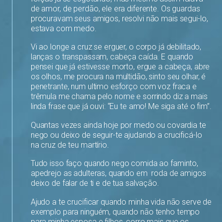
de amor, de perdão, ele era diferente. Os guardas
procuravam seus amigos, resolvi não mais segui-lo,
estava com medo.
Vi ao longe a cruz se erguer, o corpo já debilitado,
lanças o transpassam, cabeça caída. E quando
pensei que já estivesse morto, ergue a cabeça, abre
os olhos, me procura na multidão, sinto seu olhar, é
penetrante, num ultimo esforço com voz fraca e
trêmula me chama pelo nome e sorrindo diz a mais
linda frase que já ouvi: “Eu te amo! Me siga até o fim”.
Quantas vezes ainda hoje por medo ou covardia te
nego ou deixo de seguir-te ajudando a crucificá-lo
na cruz de teu martírio.
Tudo isso faço quando nego comida ao faminto,
apedrejo as adulteras, quando em roda de amigos
deixo de falar de ti e de tua salvação.
Ajudo a te crucificar quando minha vida não serve de
exemplo para ninguém, quando não tenho tempo
para minha esposa e filhos, corro mais que os