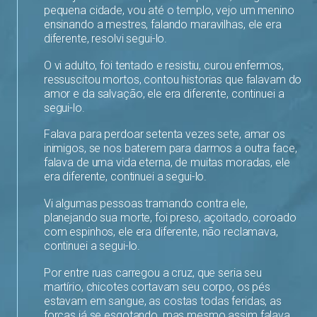
pequena cidade, vou até o templo, vejo um menino
ensinando a mestres, falando maravilhas, ele era
diferente, resolvi segui-lo.
O vi adulto, foi tentado e resistiu, curou enfermos,
ressuscitou mortos, contou historias que falavam do
amor e da salvação, ele era diferente, continuei a
segui-lo.
Falava para perdoar setenta vezes sete, amar os
inimigos, se nos baterem para darmos a outra face,
falava de uma vida eterna, de muitas moradas, ele
era diferente, continuei a segui-lo.
Vi algumas pessoas tramando contra ele,
planejando sua morte, foi preso, açoitado, coroado
com espinhos, ele era diferente, não reclamava,
continuei a segui-lo.
Por entre ruas carregou a cruz, que seria seu
martírio, chicotes cortavam seu corpo, os pés
estavam em sangue, as costas todas feridas, as
forças já se esgotando, mas mesmo assim falava